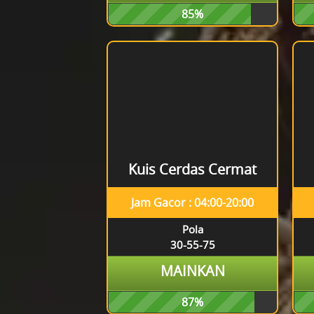
85%
Kuis Cerdas Cermat
Jam Gacor : 04:00-20:00
Pola
30-55-75
MAINKAN
87%