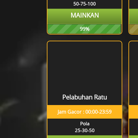
50-75-100
MAINKAN
99%
Pelabuhan Ratu
Jam Gacor : 00:00-23:59
Pola
25-30-50