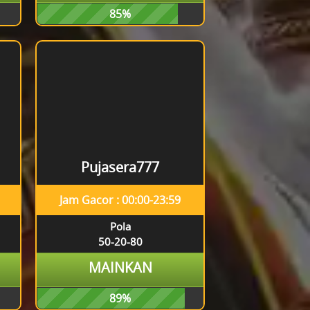
85%
Pujasera777
Jam Gacor : 00:00-23:59
Pola
50-20-80
MAINKAN
89%