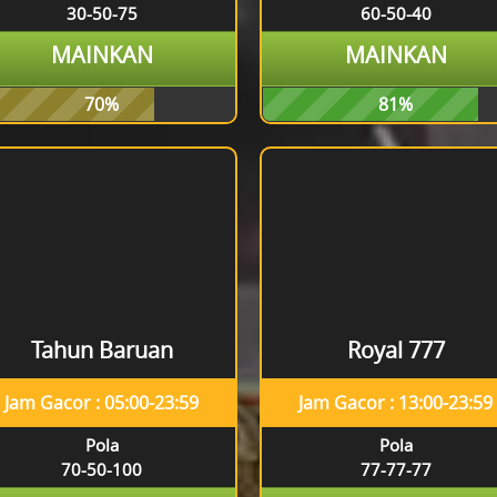
30-50-75
60-50-40
MAINKAN
MAINKAN
70%
81%
Tahun Baruan
Royal 777
Jam Gacor : 05:00-23:59
Jam Gacor : 13:00-23:59
Pola
Pola
70-50-100
77-77-77