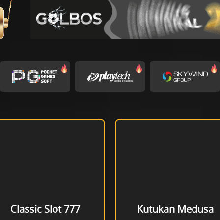
Classic Slot 777
Kutukan Medusa