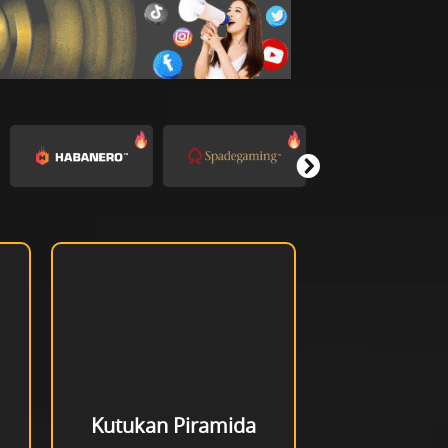
Kutukan Piramida