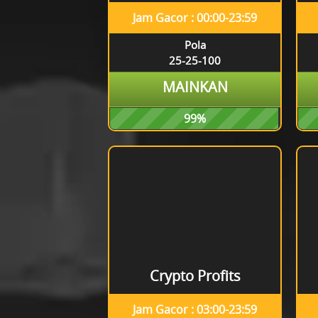
Jam Gacor : 00:00-23:59
Pola
25-25-100
MAINKAN
99%
Crypto Profits
Jam Gacor : 03:00-23:59