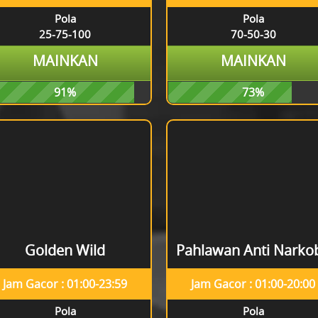
Pola
Pola
25-75-100
70-50-30
MAINKAN
MAINKAN
91%
73%
Golden Wild
Pahlawan Anti Narko
Jam Gacor : 01:00-23:59
Jam Gacor : 01:00-20:00
Pola
Pola