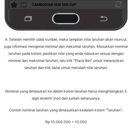
4. Setelah memilih odds number, maka tampilan nilai taruhan akan muncul,
juga informasi mengenai minimal dan maksimal taruhan. Masukkan nominal
taruhan pada kolom, pastikan nilai yang anda masukan sesuai dengan
minimal dan maksimal taruhan, lalu klik "Place Bet" untuk melanjutkan
taruhan dan klik batal untuk merubah nilai taruhan.
Nominal yang dimasukan ke dalam kolom taruhan harus menghilangkan 3
digit terakhir (nol) dari jumlah seharusnya.
Contoh nominal taruhan yang dimasukkan kedalam kolom "Taruhan":
Rp 10.000.000 = 10.000