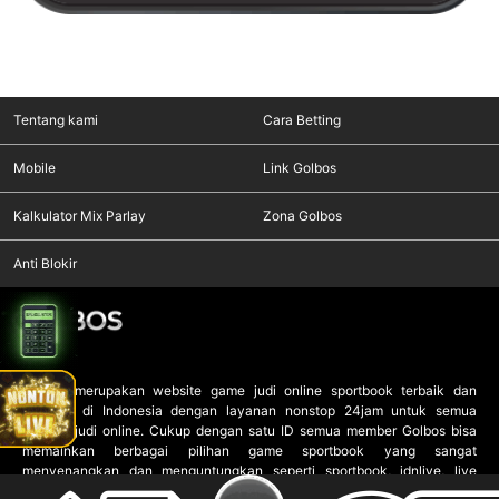
Tentang kami
Cara Betting
Mobile
Link Golbos
Kalkulator Mix Parlay
Zona Golbos
Anti Blokir
Golbos
merupakan website game judi online sportbook terbaik dan
terbesar di Indonesia dengan layanan nonstop 24jam untuk semua
pecinta judi online. Cukup dengan satu ID semua member Golbos bisa
memainkan berbagai pilihan game sportbook yang sangat
menyenangkan dan menguntungkan seperti sportbook, idnlive, live
casino, slots, Tembak ikan, Bolatangkas, Togel, E-sports dan texas poker.