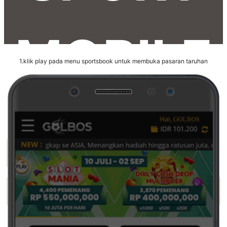
MOBILE
1.klik play pada menu sportsbook untuk membuka pasaran taruhan