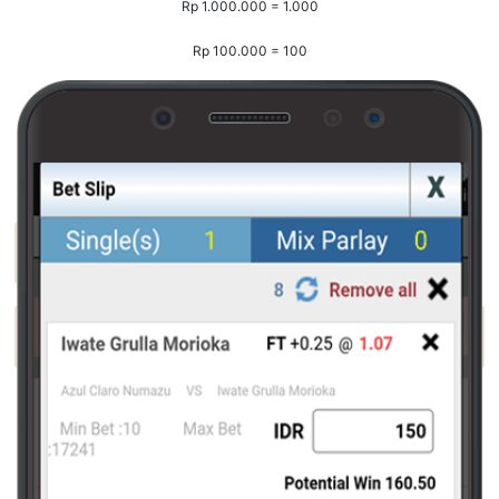
Rp 1.000.000 = 1.000
Rp 100.000 = 100