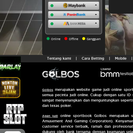
Online
Offline
Gangguan
Tentang kami
|
Cara Betting
|
Mobile
|
Lisensi
merupakan website game judi online sport
Golbos
semua pecinta judi online. Cukup dengan satu I
sangat menyenangkan dan menguntungkan seperti spo
dan texas poker.
online sportbook Golbos merupakan sit
Agen judi
Amusement And Gaming Corporation). Kenyaman
customer service terbaik, ramah dan profesion
dukung oleh bank ternama dengan keamanan selama