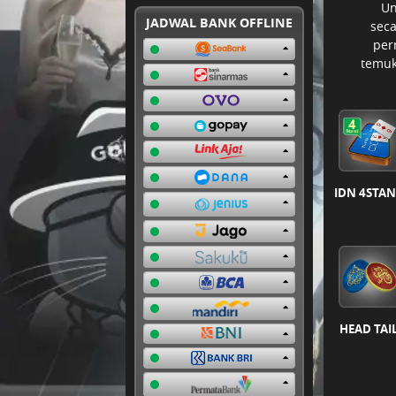
Un
JADWAL BANK OFFLINE
sec
per
temuk
IDN 4STA
HEAD TAI