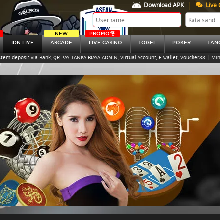
|
Download APK
Live 
NEW
PROMO
IDN LIVE
ARCADE
LIVE CASINO
TOGEL
POKER
TAN
m deposit via Bank, QR PAY TANPA BIAYA ADMIN, Virtual Account, E-wallet, Voucher88 | 