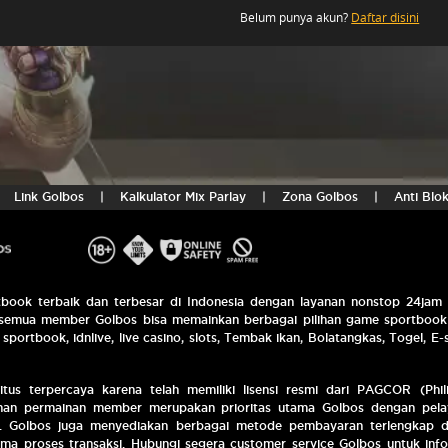
Belum punya akun?
Daftar disini
Link Golbos
|
Kalkulator Mix Parlay
|
Zona Golbos
|
Anti Blok
book terbaik dan terbesar di Indonesia dengan layanan nonstop 24jam
D semua member Golbos bisa memainkan berbagai pilihan game sportboo
rtbook, idnlive, live casino, slots, Tembak ikan, Bolatangkas, Togel, E-
us terpercaya karena telah memiliki lisensi resmi dari PAGCOR (Phil
an permainan member merupakan prioritas utama Golbos dengan pela
al. Golbos juga menyediakan berbagai metode pembayaran terlengkap d
 proses transaksi. Hubungi segera customer service Golbos untuk info